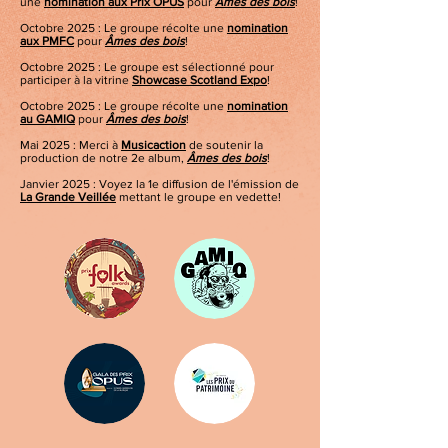
une
nomination aux Prix OPUS
pour
Âmes des bois
!
Octobre 2025 : Le groupe récolte une
nomination
aux PMFC
pour
Âmes des bois
!
Octobre 2025 : Le groupe est sélectionné pour
participer à la vitrine
Showcase Scotland Expo
!
Octobre 2025 : Le groupe récolte une
nomination
au GAMIQ
pour
Âmes des bois
!
Mai 2025 : Merci à
Musicaction
de soutenir la
production de notre 2e album,
Âmes des bois
!
Janvier 2025 : Voyez la 1e diffusion de l'émission de
La Grande Veillée
mettant le groupe en vedette!