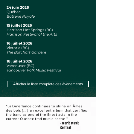
24 juin 2026
Québec
Batterie Royale
15 juillet 2026
Harrison Hot Springs (BC)
Harrison Festival of the Arts
16 juillet 2026
Victoria (BC)
The Butchart Gardens
18 juillet 2026
Vancouver (BC)
Vancouver Folk Music Festival
Afficher la liste complète des évènements
"La Déferlance continues to shine on Âmes
des bois [...], an excellent album that certifies
the band as one of the finest acts in the
current Quebec trad music scene."
- World Music
Central