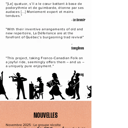
"[Le] quatuor, s’il a le cœur battant à base de
podorythmie et de guimbarde, étonne par ses
audaces [...] Maniement expert et mains
tendues."
- Le Devoir
"With their inventive arrangements of old and
new repertoire, La Déferlance are at the
forefront of Québec’s burgeoning trad revival"
-
Songlines
"This project, taking Franco-Canadian Folk on
a joyful ride, seemingly offers them – and us –
a uniquely pure enjoyment."
-
Artmag
NOUVELLES
Novembre 2025 : Le groupe récolte